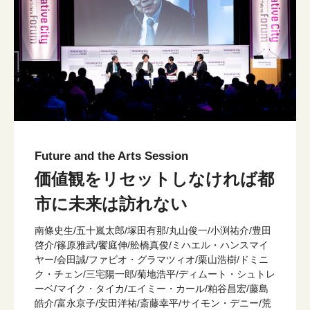
Future and the Arts Session
価値観をリセットしなければ都
市に未来は訪れない
南條史生/五十嵐太郎/塚田有那/丸山俊一/小渕祐介/豊田
啓介/篠原雅武/饗庭伸/舩橋真俊/ミハエル・ハンスマイ
ヤー/会田誠/ファビオ・グラマツィオ/栗山浩樹/ドミニ
ク・チェン/三宅陽一郎/菊地浩平/ディムート・シュトレ
ーベ/マイク・タイカ/エイミー・カール/粕谷昌宏/藤島
皓介/富永京子/安田洋祐/斎藤幸平/サイモン・デニー/荒