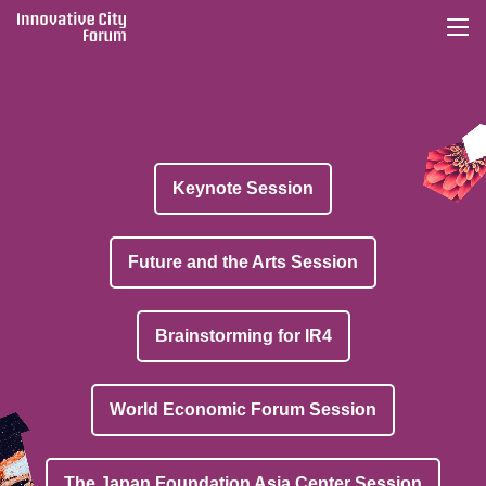
togg
navi
Keynote Session
Future and the Arts Session
Brainstorming for IR4
World Economic Forum Session
The Japan Foundation Asia Center Session