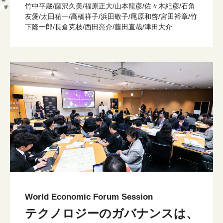
竹中平蔵/藤沢久美/福原正大/山本龍彦/佐々木紀彦/石角
友愛/太田祐一/高橋祥子/浜田敬子/尾原和啓/宮田裕章/竹
下隆一郎/長倉克枝/西田亮介/藤田直哉/津田大介
World Economic Forum Session
テクノロジーのガバナンスは、