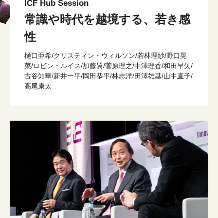
ICF Hub Session
常識や時代を越境する、若き感
性
樋口亜希/クリスティン・ウィルソン/若林理紗/野口晃
菜/ロビン・ルイス/加藤翼/菅原理之/中澤理香/和田早矢/
古谷知華/新井一平/岡田恭平/林志洋/田澤雄基/山中直子/
高尾康太