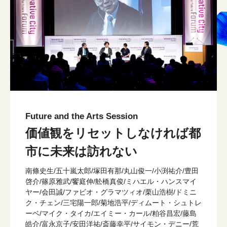
Future and the Arts Session
価値観をリセットしなければ都
市に未来は訪れない
南條史生/五十嵐太郎/塚田有那/丸山俊一/小渕祐介/豊田
啓介/篠原雅武/饗庭伸/舩橋真俊/ミハエル・ハンスマイ
ヤー/会田誠/ファビオ・グラマツィオ/栗山浩樹/ドミニ
ク・チェン/三宅陽一郎/菊地浩平/ディムート・シュトレ
ーベ/マイク・タイカ/エイミー・カール/粕谷昌宏/藤島
皓介/富永京子/安田洋祐/斎藤幸平/サイモン・デニー/荒