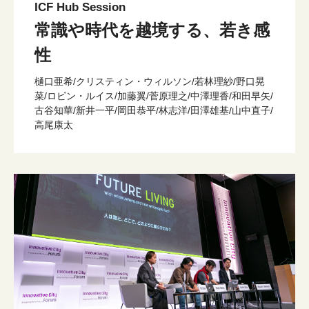
ICF Hub Session
常識や時代を越境する、若き感
性
樋口亜希/クリスティン・ウィルソン/若林理紗/野口晃
菜/ロビン・ルイス/加藤翼/菅原理之/中澤理香/和田早矢/
古谷知華/新井一平/岡田恭平/林志洋/田澤雄基/山中直子/
高尾康太