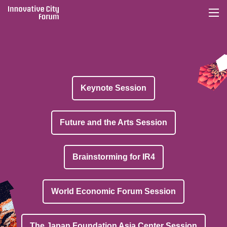
togg
navi
Keynote Session
Future and the Arts Session
Brainstorming for IR4
World Economic Forum Session
The Japan Foundation Asia Center Session