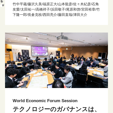
竹中平蔵/藤沢久美/福原正大/山本龍彦/佐々木紀彦/石角
友愛/太田祐一/高橋祥子/浜田敬子/尾原和啓/宮田裕章/竹
下隆一郎/長倉克枝/西田亮介/藤田直哉/津田大介
World Economic Forum Session
テクノロジーのガバナンスは、