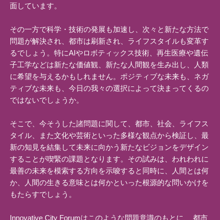
面しています。
その一方で科学・技術の発展も加速し、次々と新たな方法で
問題が解決され、都市は刷新され、ライフスタイルも変革す
るでしょう。特にAIやロボティックス技術、再生医療や遺伝
子工学などは新たな価値観、新たな人間観を生み出し、人類
に希望を与えるかもしれません。ポジティブな未来も、ネガ
ティブな未来も、今日の我々の選択によって決まってくるの
ではないでしょうか。
そこで、今そうした諸問題に関して、都市、社会、ライフス
タイル、また文化や芸術といった多様な観点から検証し、最
新の知見を結集して未来に向かう新たなビジョンをデザイン
することが喫緊の課題となります。その試みは、われわれに
最善の未来を模索する方向を示唆すると同時に、人間とは何
か、人間の生きる意味とは何かといった根源的な問いかけを
もたらすでしょう。
Innovative City Forumはこのような問題意識のもとに、 都市